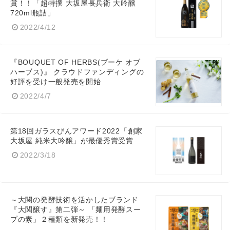
賞！！「超特撰 大坂屋長兵衛 大吟醸
720ml瓶詰」
2022/4/12
『BOUQUET OF HERBS(ブーケ オブ
ハーブス)』 クラウドファンディングの
好評を受け一般発売を開始
Japanese
2022/4/7
第18回ガラスびんアワード2022「創家
大坂屋 純米大吟醸」が最優秀賞受賞
2022/3/18
English
～大関の発酵技術を活かしたブランド
『大関醸す』第二弾～ 「麺用発酵スー
プの素」２種類を新発売！！