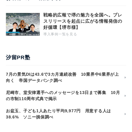
戦略的広報で堺の魅力を全国へ。プレ
スリリースを起点に広がる情報発信の
好循環【堺市様】
導入事例一覧を見る
汐留PR塾
7月の景気DIは43.6で3カ月連続改善 10業界中6業界が上
向く 帝国データバンク調べ
尼崎市、堂安律選手へのメッセージを13日まで募集 10月
の市制110周年式典で掲示
お盆玉、子ども1人あたり平均9,977円 用意する人は
38.6% ソニー損保調べ