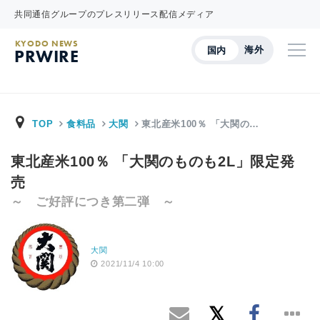
共同通信グループのプレスリリース配信メディア
KYODO NEWS
海外
国内
PRWIRE
TOP
食料品
大関
東北産米100％ 「大関の…
東北産米100％ 「大関のものも2L」限定発
売
～ ご好評につき第二弾 ～
大関
2021/11/4 10:00