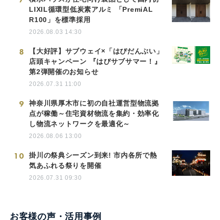
LIXIL循環型低炭素アルミ 「PremiAL
R100」を標準採用
2026.08.03 14:30
8
【大好評】サブウェイ×「はぴだんぶい」
店頭キャンペーン 『はぴサブサマー！』
第2弾開催のお知らせ
2026.07.31 11:00
9
神奈川県厚木市に初の自社運営型物流拠
点が稼働～住宅資材物流を集約・効率化
し物流ネットワークを最適化～
2026.08.06 13:00
10
掛川の祭典シーズン到来! 市内各所で熱
気あふれる祭りを開催
2026.07.31 09:30
お客様の声・活用事例